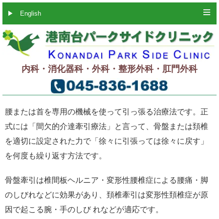
▶
English
内科・消化器科・外科・整形外科・肛門外科
腰または首を専用の機械を使って引っ張る治療法です。正
式には「間欠的介達牽引療法」と言って、骨盤または頚椎
を適切に設定された力で「徐々に引張っては徐々に戻す」
を何度も繰り返す方法です。
骨盤牽引は椎間板ヘルニア・変形性腰椎症による腰痛・脚
のしびれなどに効果があり、頚椎牽引は変形性頚椎症が原
因で起こる腕・手のしび れなどが適応です。